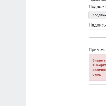
Подлож
С подло
Надпись
Примеча
В приме
выборка 
количес
окне.