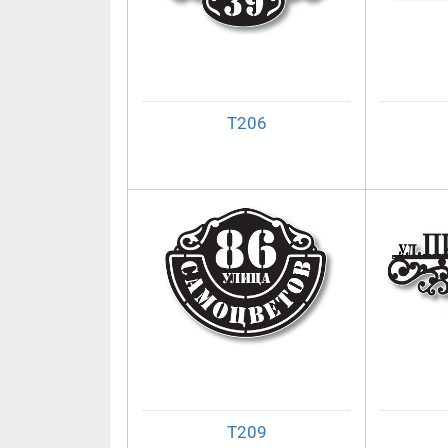
Т206
Т209