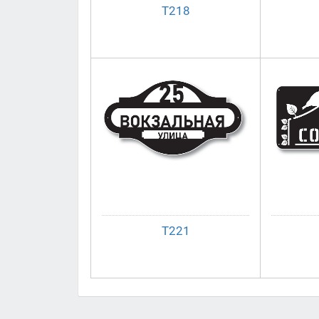
Т218
Т221