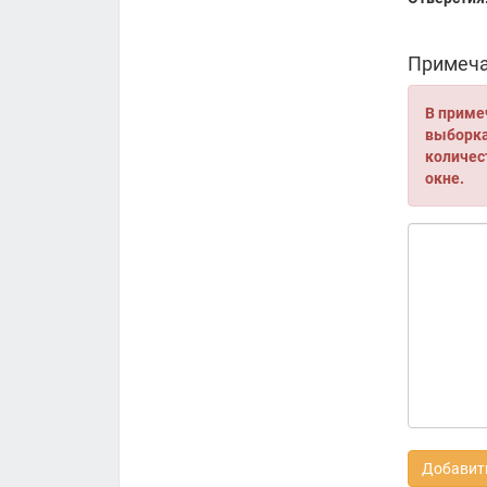
Примеча
В приме
выборка 
количес
окне.
Добавить