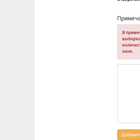
Примеча
В приме
выборка 
количес
окне.
Добавить