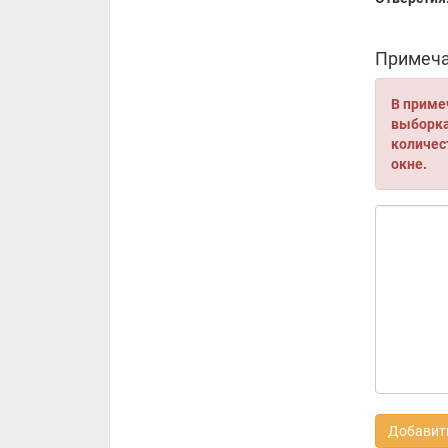
Примеча
В приме
выборка 
количес
окне.
Добавить