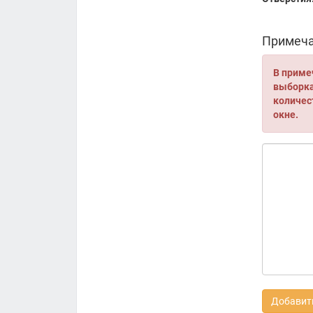
Примеча
В приме
выборка 
количес
окне.
Добавить