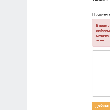
Примеча
В приме
выборка 
количес
окне.
Добавить