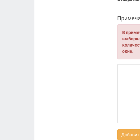
Примеча
В приме
выборка 
количес
окне.
Добавить