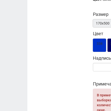
Размер
170х500
Цвет
338
Надпись
Примеча
В приме
выборка 
количес
окне.