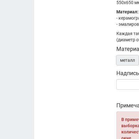
550х650 м
Материал:
- керамогр
- эмалиро
Каждая та
(диаметр 
Материа
металл
Надпись
Примеча
В приме
выборка 
количес
окне.