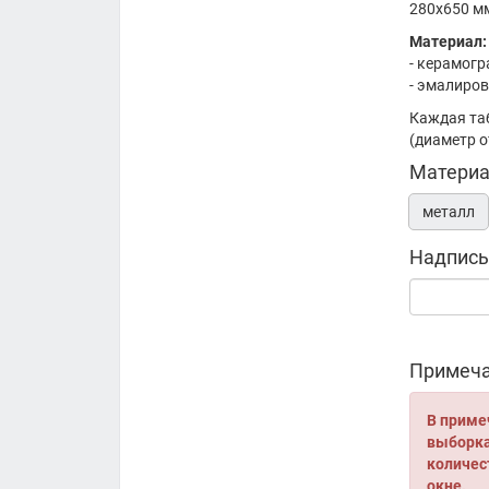
280x650 м
Материал:
- керамогр
- эмалиро
Каждая та
(диаметр 
Материа
металл
Надпись
Примеча
В приме
выборка 
количес
окне.