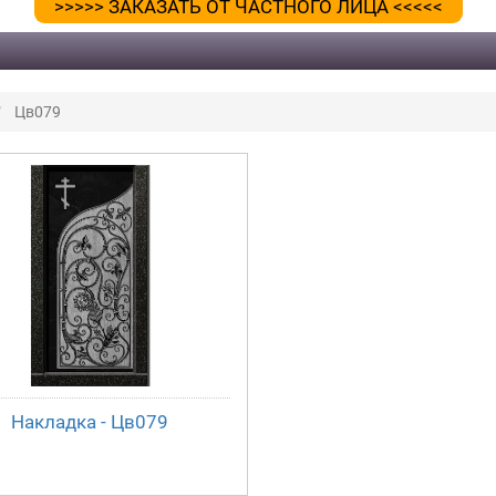
>>>>> ЗАКАЗАТЬ ОТ ЧАСТНОГО ЛИЦА <<<<<
Цв079
Накладка - Цв079