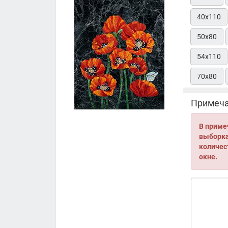
40х110
50х80
54х110
70х80
Примеча
В приме
выборка 
количес
окне.