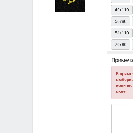
40х110
50х80
54х110
70х80
Примеча
В приме
выборка 
количес
окне.