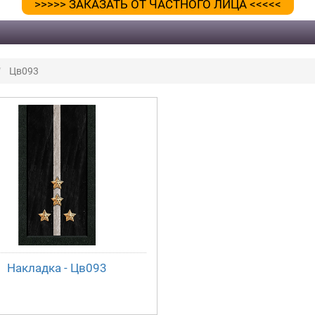
>>>>> ЗАКАЗАТЬ ОТ ЧАСТНОГО ЛИЦА <<<<<
Цв093
Накладка - Цв093