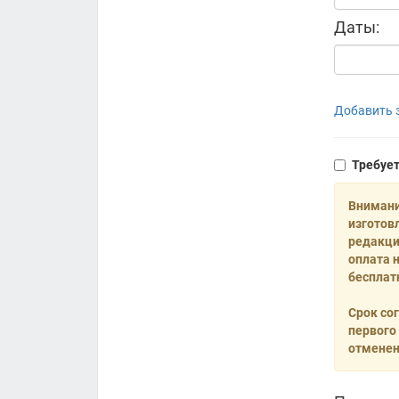
Даты:
Добавить з
Требуе
Внимани
изготов
редакци
оплата 
бесплат
Срок со
первого
отменен