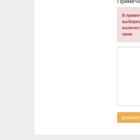
Примеча
В приме
выборка 
количес
окне.
Добавить