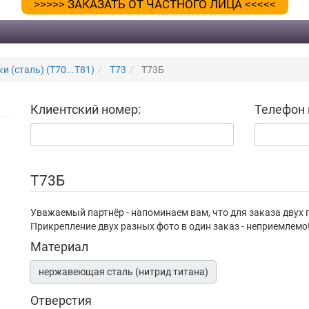
>>>>> ЗАКАЗАТЬ ОТ ЧАСТНОГО ЛИЦА <<<<<
 (сталь) (Т70...Т81)
Т73
Т73Б
Клиентский номер:
Телефон 
Т73Б
Уважаемый партнёр - напоминаем вам, что для заказа двух 
Прикрепление двух разных фото в один заказ - неприемлемо
Материал
нержавеющая сталь (нитрид титана)
Отверстия