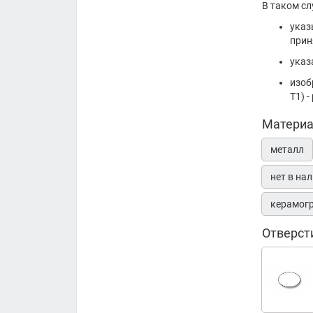
В таком сл
указ
прин
указ
изоб
Т1) 
Матери
металл
нет в на
керамог
Отверст