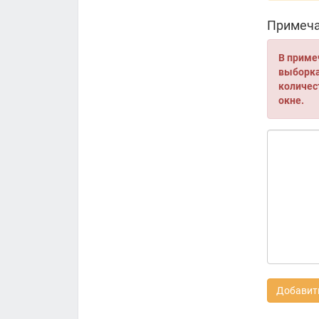
Примеча
В приме
выборка 
количес
окне.
Добавить