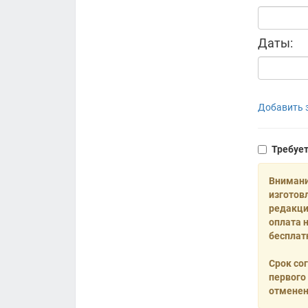
Даты:
Добавить з
Требуе
Внимани
изготов
редакци
оплата 
бесплат
Срок со
первого
отменен