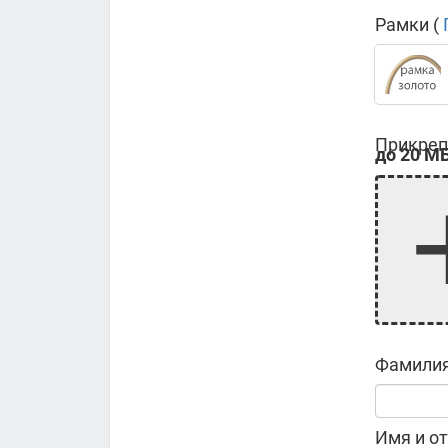
Рамки (
Прикреп
до 20 МБ
Фамилия
Имя и от