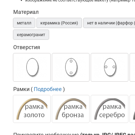
изображение не соответствующее макету (например Т8
Материал
металл
керамика (Россия)
нет в наличии (фарфор 
керамогранит
Отверстия
Рамки (
Подробнее
)
Прикрепите изображение
(только JPG/JPEG ра