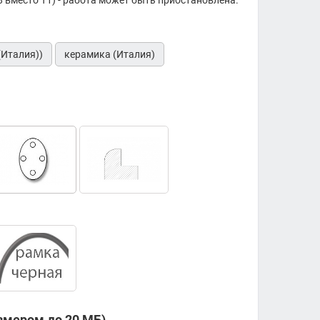
 вместо Т1) - работа может быть приостановлена.
(Италия))
керамика (Италия)
змером до 20 МБ)