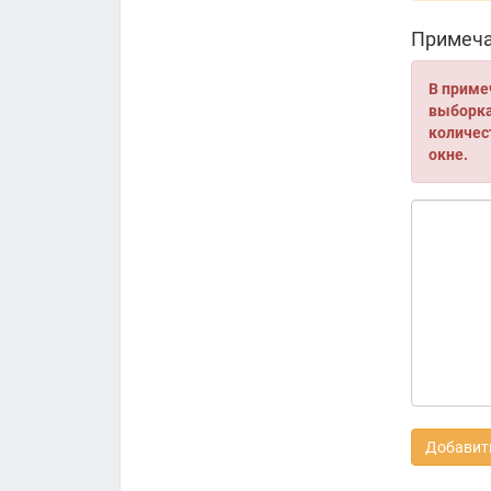
Примеча
В приме
выборка 
количес
окне.
Добавить