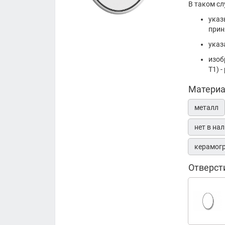
В таком сл
указ
прин
указ
изоб
Т1) 
Матери
металл
нет в на
керамог
Отверст