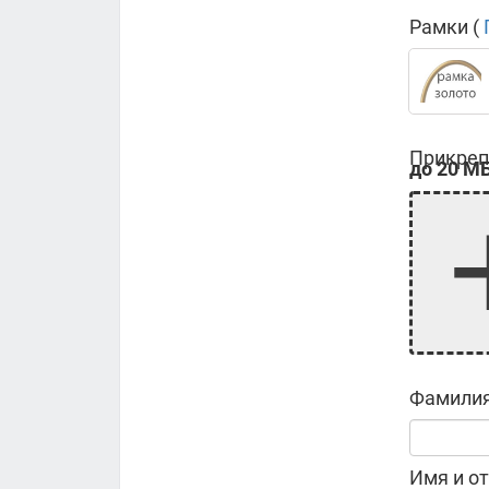
Рамки (
Прикреп
до 20 МБ
Фамилия
Имя и от