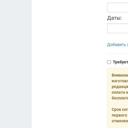
Даты:
Добавить з
Требуе
Внимани
изготов
редакци
оплата 
бесплат
Срок со
первого
отменен