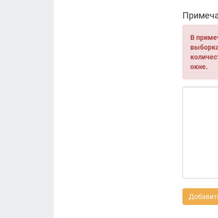
Примеча
В приме
выборка 
количес
окне.
Добавить