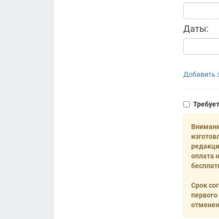
Даты:
Добавить з
Требуе
Внимани
изготов
редакци
оплата 
бесплат
Срок со
первого
отменен