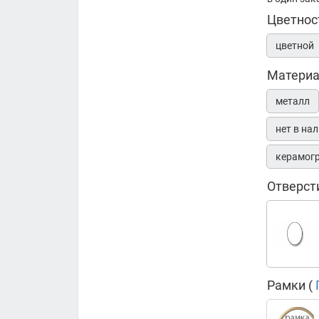
Цветнос
цветной
Матери
металл
нет в на
керамог
Отверст
Рамки (