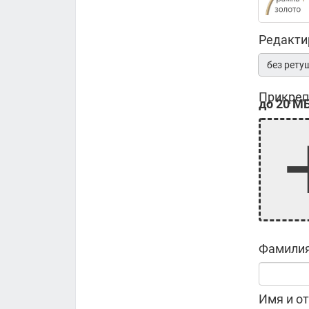
Редакти
без рету
Прикреп
до 20 МБ
Фамилия
Имя и от