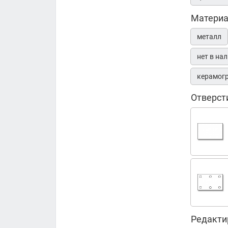
Матери
металл
нет в на
керамог
Отверст
Редакти