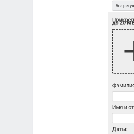
без рету
Прикреп
до 20 МБ
Фамилия
Имя и от
Даты: