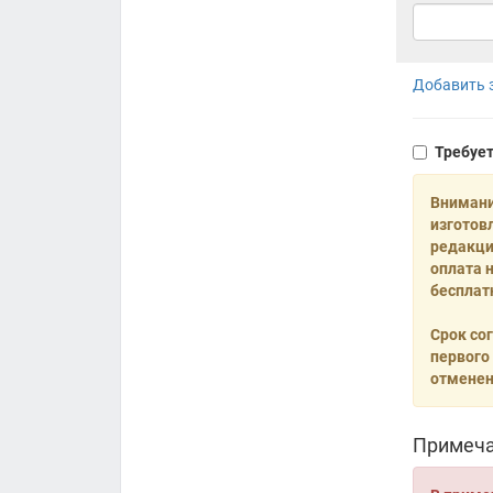
Добавить з
Требуе
Внимани
изготов
редакци
оплата 
бесплат
Срок со
первого
отменен
Примеча