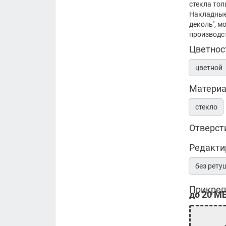
стекла то
Накладные
деколь", м
производс
Цветнос
цветной
Матери
стекло
Отверст
Редакти
без рету
Прикреп
до 20 МБ