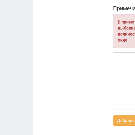
Примеча
В приме
выборка 
количес
окне.
Добавить