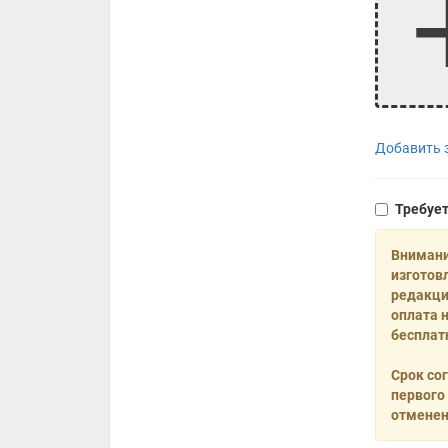
Добавить з
Требуе
Внимани
изготов
редакци
оплата 
бесплат
Срок со
первого
отменен