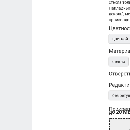
стекла то
Накладные
деколь", м
производс
Цветнос
цветной
Матери
стекло
Отверст
Редакти
без рету
Прикреп
до 20 МБ