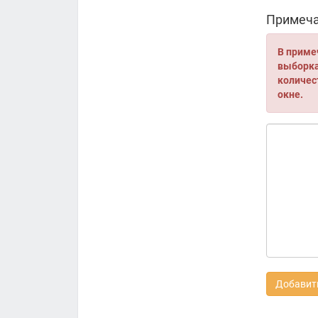
Примеча
В приме
выборка 
количес
окне.
Добавить