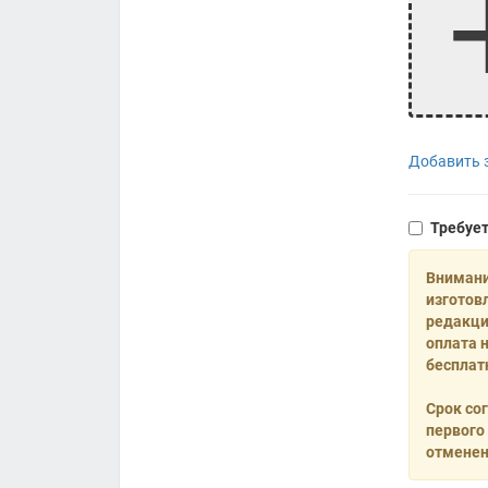
Добавить з
Требуе
Внимани
изготов
редакци
оплата 
бесплат
Срок со
первого
отменен