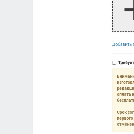
Добавить з
Требуе
Внимани
изготов
редакци
оплата 
бесплат
Срок со
первого
отменен