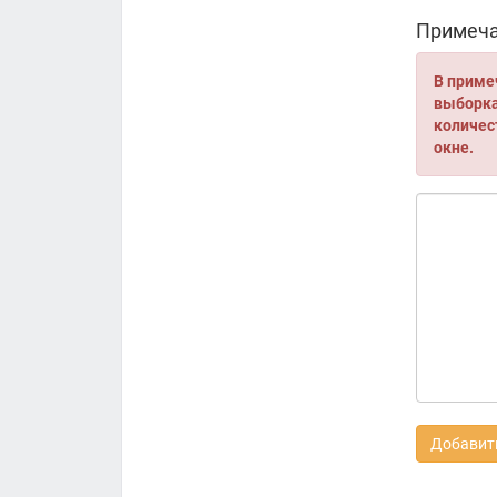
Примеча
В приме
выборка 
количес
окне.
Добавить