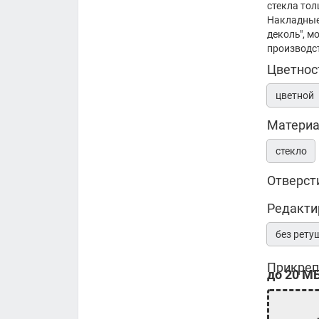
стекла то
Накладные
деколь", м
производс
Цветнос
цветной
Матери
стекло
Отверст
Редакти
без рету
Прикреп
до 20 МБ