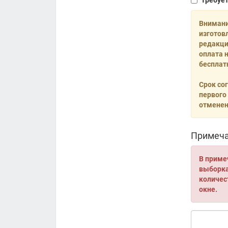
Требуе
Внимани
изготов
редакци
оплата 
бесплат
Срок со
первого
отменен
Примеча
В приме
выборка 
количес
окне.