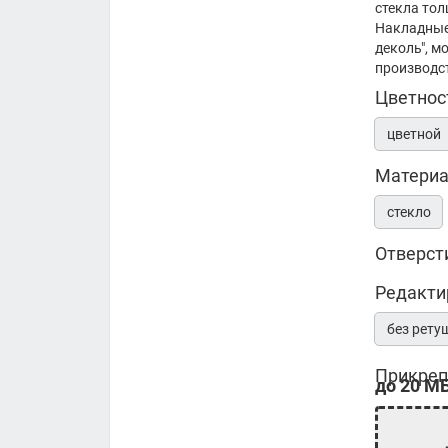
стекла то
Накладные
деколь", м
производс
Цветнос
цветной
Матери
стекло
Отверст
Редакти
без рету
Прикреп
до 20 МБ