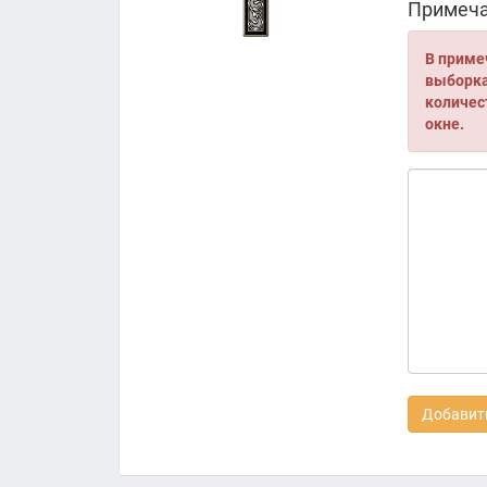
Примеча
В приме
выборка 
количес
окне.
Добавить