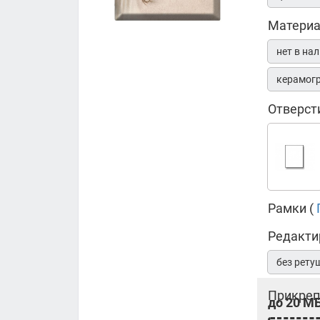
Матери
нет в на
керамог
Отверст
Рамки (
Редакти
без рету
Прикреп
до 20 МБ