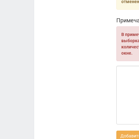
отменен
Примеча
В приме
выборка 
количес
окне.
Добавить