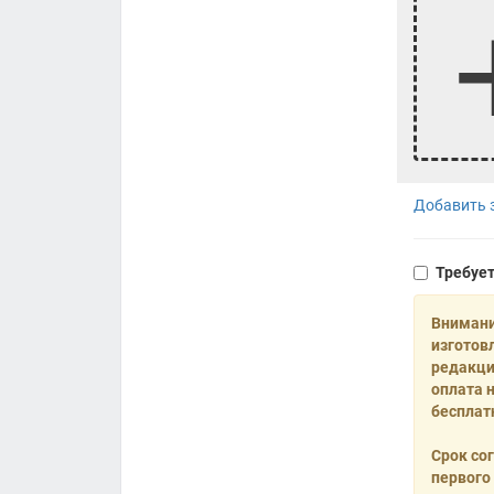
Добавить з
Требуе
Внимани
изготов
редакци
оплата 
бесплат
Срок со
первого