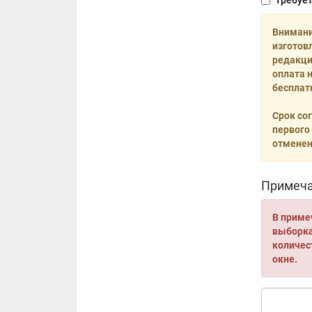
Требуе
Внимани
изготов
редакци
оплата 
бесплат
Срок со
первого
отменен
Примеча
В приме
выборка 
количес
окне.