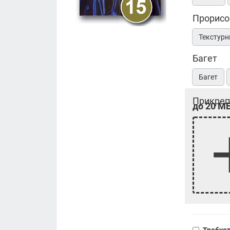
Прорисо
Текстурн
Багет
Багет
Прикреп
до 20 МБ