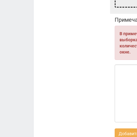
Примеча
В приме
выборка 
количес
окне.
Добавить