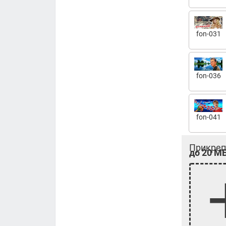
fon-031
fon-036
fon-041
Прикреп
до 20 МБ