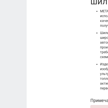
шил
МЕТА
испо
каче
полу
Шиль
широ
авто
прои
треб
схем
Изде
изоб
ульт
топл
акти
перв
Примеча