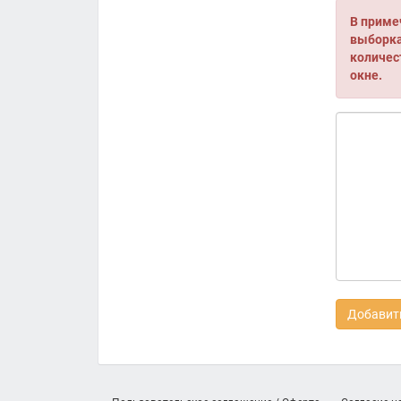
В приме
выборка 
количес
окне.
Добавить