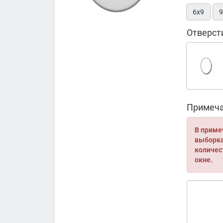
6х9
9
Отверст
Примеча
В приме
выборка 
количес
окне.